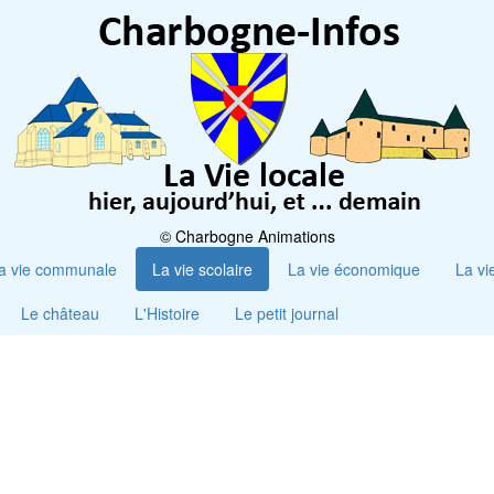
© Charbogne Animations
a vie communale
La vie scolaire
La vie économique
La vi
Le château
L'Histoire
Le petit journal