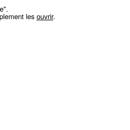
e".
mplement les
ouvrir
.