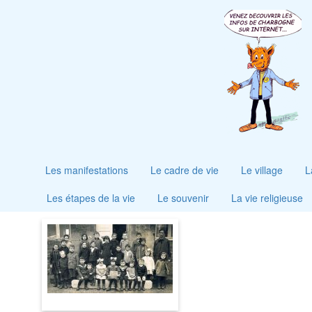
Les manifestations
Le cadre de vie
Le village
L
Les étapes de la vie
Le souvenir
La vie religieuse